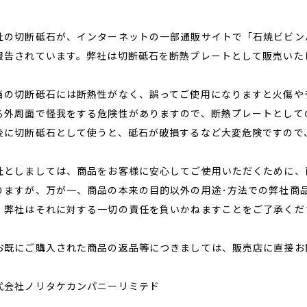
社の切断砥石が、インターネットの一部通販サイトで「石焼ビビン
報告されています。弊社は切断砥石を断熱プレートとして販売いた
当の切断砥石には断熱性がなく、誤ってご使用になりますと火傷や
る外周面で怪我をする危険性がありますので、断熱プレートとして
後に切断砥石として使うと、砥石が破損するなど大変危険ですので
社としましては、商品をお客様に安心してご使用いただくために、
りますが、万が一、商品の本来の目的以外の用途･方法での弊社商
、弊社はそれに対する一切の責任を負いかねますことをご了承くだ
お既にご購入された商品の返品等につきましては、販売店に直接お
式会社ノリタケカンパニーリミテド