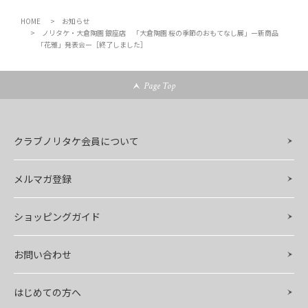
HOME
お知らせ
ノリタケ・大倉陶園 銀座店 「大倉陶園 桜の季節のおもてなし展」ー新商品
「花雅」発表会ー［終了しました］
Page Top
クラブノリタケ会員について
メルマガ登録
ショッピングガイド
お問い合わせ
はじめての方へ