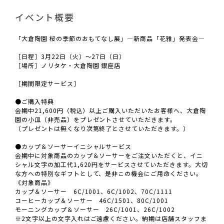
イベント概要
「大倉陶園 桜の季節のおもてなし展」―新商品「花雅」発表会―
［日程］3月22日（火）～27日（日）
［場所］ノリタケ・大倉陶園 銀座店
［期間限定サービス］
●ご購入特典
会期中21,600円（税込）以上ご購入いただいたお客様へ、大倉陶
園の小皿（非売品）をプレゼントさせていただきます。
（プレゼントは無くなり次第終了とさせていただきます。）
●カップ＆ソーサーイニシャルサービス
会期中に対象商品のカップ＆ソーサーをご注文いただくと、イニ
シャル文字の加工代1,620円をサービスさせていただきます。大切
な方への特別なギフトとして、是非この機会にご用命ください。
《対象商品》
カップ＆ソーサー 6C/1001、6C/1002、70C/1111
コーヒーカップ＆ソーサー 46C/1501、80C/1001
モーニングカップ＆ソーサー 26C/1001、26C/1002
※2文字以上の文字入れはご遠慮ください。納期は店舗スタッフま