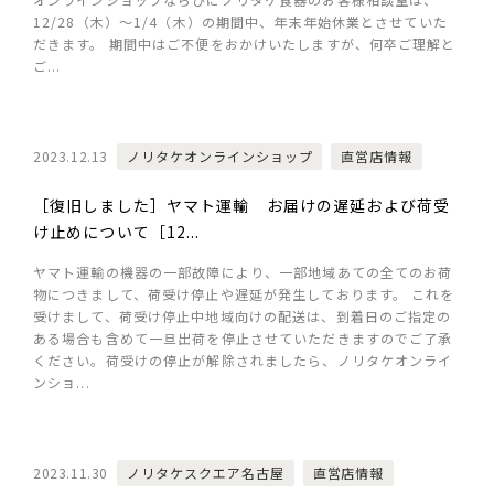
12/28（木）～1/4（木）の期間中、年末年始休業とさせていた
だきます。 期間中はご不便をおかけいたしますが、何卒ご理解と
ご...
2023.12.13
ノリタケオンラインショップ
直営店情報
［復旧しました］ヤマト運輸 お届けの遅延および荷受
け止めについて［12...
ヤマト運輸の機器の一部故障により、一部地域あての全てのお荷
物につきまして、荷受け停止や遅延が発生しております。 これを
受けまして、荷受け停止中地域向けの配送は、到着日のご指定の
ある場合も含めて一旦出荷を停止させていただきますのでご了承
ください。荷受けの停止が解除されましたら、ノリタケオンライ
ンショ...
2023.11.30
ノリタケスクエア名古屋
直営店情報