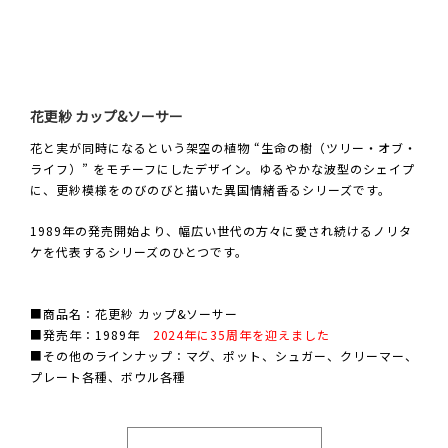
花更紗 カップ&ソーサー
花と実が同時になるという架空の植物 “生命の樹（ツリー・オブ・
ライフ）” をモチーフにしたデザイン。ゆるやかな波型のシェイプ
に、更紗模様をのびのびと描いた異国情緒香るシリーズです。
1989年の発売開始より、幅広い世代の方々に愛され続けるノリタ
ケを代表するシリーズのひとつです。
■商品名：花更紗 カップ&ソーサー
■発売年：1989年
2024年に35周年を迎えました
■その他のラインナップ：マグ、ポット、シュガー、クリーマー、
プレート各種、ボウル各種