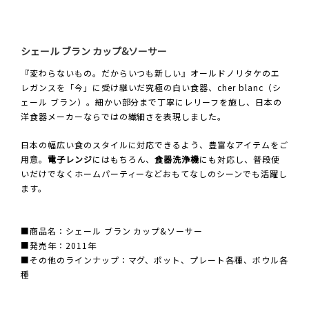
シェール ブラン カップ&ソーサー
『変わらないもの。だからいつも新しい』オールドノリタケのエ
レガンスを「今」に受け継いだ究極の白い食器、cher blanc（シ
ェール ブラン）。細かい部分まで丁寧にレリーフを施し、日本の
洋食器メーカーならではの繊細さを表現しました。
日本の幅広い食のスタイルに対応できるよう、豊富なアイテムをご
用意。
電子レンジ
にはもちろん、
食器洗浄機
にも対応し、普段使
いだけでなくホームパーティーなどおもてなしのシーンでも活躍し
ます。
■商品名：シェール ブラン カップ&ソーサー
■発売年：2011年
■その他のラインナップ：マグ、ポット、プレート各種、ボウル各
種