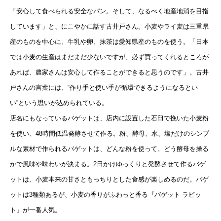
「安心して食べられる安全なパン。そして、なるべく地産地消を目指
しています」と、にこやかに話す古井戸さん。小麦やライ麦は三重県
産のものを中心に、牛乳や卵、抹茶は愛知県産のものを使う。「日本
では小麦の生産はまだまだ少ないですが、必ず買ってくれるところが
あれば、農家さんは安心して作ることができると思うのです」。古井
戸さんの言葉には、“作り手と使い手が循環できるようになるとい
い”という思いが込められている。
店名にもなっているバゲットは、店内に設置した石臼で挽いた小麦粉
を使い、48時間低温発酵させて作る。粉、酵母、水、塩だけのシンプ
ルな素材で作られるバゲットは、どんな粉を使って、どう酵母を操る
かで風味や味わいが決まる。2日かけゆっくりと発酵させて作るバゲ
ットは、小麦本来の甘さともっちりとした食感が楽しめるのだ。バゲ
ットは3種類あるが、小麦の香りがふわっと香る『バゲット ラビッ
ト』が一番人気。