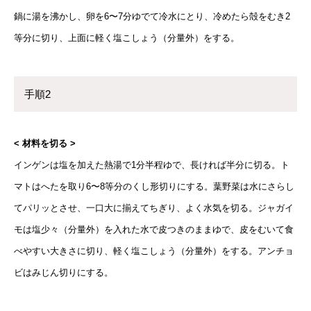
鍋に湯を沸かし、卵を6〜7分ゆでて冷水にとり、冷めたら殻をむき2
等分に切り、上面に軽く塩こしょう（分量外）をする。
手順2
< 材料を切る >
インゲンは塩を加えた熱湯で1分半程ゆで、長ければ半分に切る。ト
マトはへたを取り6〜8等分のくし形切りにする。葉野菜は水にさらし
てパリッとさせ、一口大に揃えてちぎり、よく水気を切る。ジャガイ
モは塩少々（分量外）を入れた水で皮つきのままゆで、皮をむいて食
べやすい大きさに切り、軽く塩こしょう（分量外）をする。アンチョ
ビはみじん切りにする。