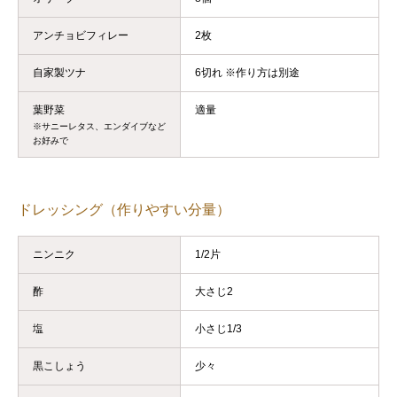
アンチョビフィレー
2枚
自家製ツナ
6切れ ※作り方は別途
葉野菜
適量
※サニーレタス、エンダイブなど
お好みで
ドレッシング（作りやすい分量）
ニンニク
1/2片
酢
大さじ2
塩
小さじ1/3
黒こしょう
少々