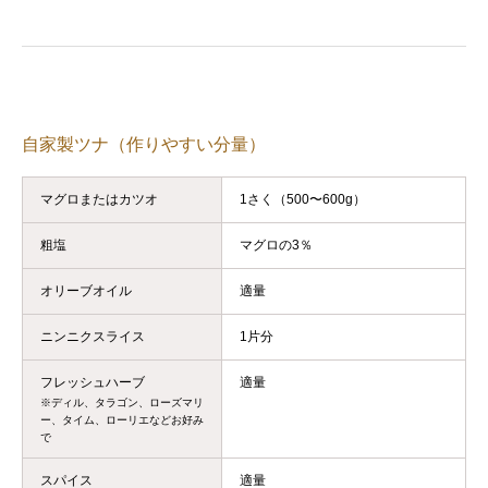
自家製ツナ（作りやすい分量）
マグロまたはカツオ
1さく（500〜600g）
粗塩
マグロの3％
オリーブオイル
適量
ニンニクスライス
1片分
フレッシュハーブ
適量
※ディル、タラゴン、ローズマリ
ー、タイム、ローリエなどお好み
で
スパイス
適量