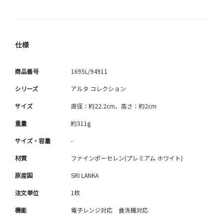
仕様
商品番号
1695L/94911
シリーズ
アルタ コレクション
サイズ
直径：約22.2cm、高さ：約2cm
重量
約311g
サイズ・容量
-
材質
ファインポーセレン(プレミアム ホワイト)
原産国
SRI LANKA
注文単位
1枚
機能
電子レンジ対応 食洗機対応