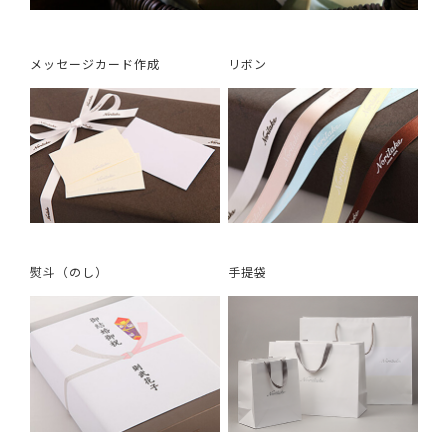
メッセージカード作成
リボン
熨斗（のし）
手提袋