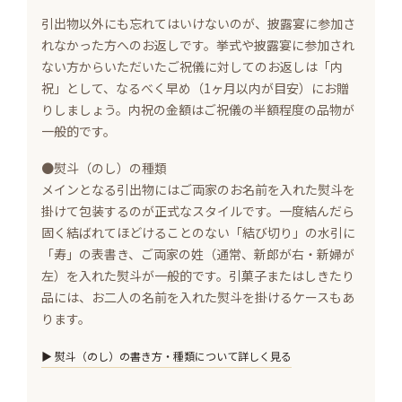
引出物以外にも忘れてはいけないのが、披露宴に参加さ
れなかった方へのお返しです。挙式や披露宴に参加され
ない方からいただいたご祝儀に対してのお返しは「内
祝」として、なるべく早め（1ヶ月以内が目安）にお贈
りしましょう。内祝の金額はご祝儀の半額程度の品物が
一般的です。
●熨斗（のし）の種類
メインとなる引出物にはご両家のお名前を入れた熨斗を
掛けて包装するのが正式なスタイルです。一度結んだら
固く結ばれてほどけることのない「結び切り」の水引に
「寿」の表書き、ご両家の姓（通常、新郎が右・新婦が
左）を入れた熨斗が一般的です。引菓子またはしきたり
品には、お二人の名前を入れた熨斗を掛けるケースもあ
ります。
▶ 熨斗（のし）の書き方・種類について詳しく見る