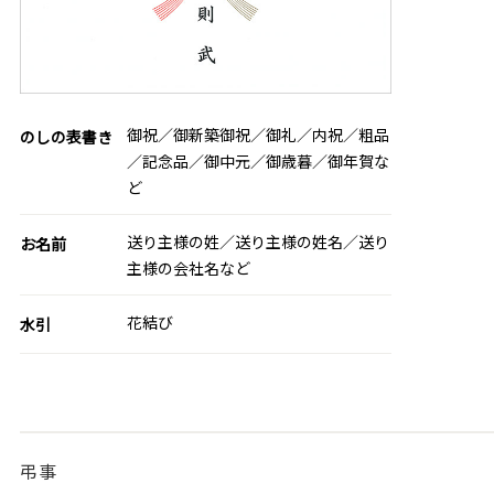
御祝／御新築御祝／御礼／内祝／粗品
のしの表書き
／記念品／御中元／御歳暮／御年賀な
ど
送り主様の姓／送り主様の姓名／送り
お名前
主様の会社名など
花結び
水引
弔事