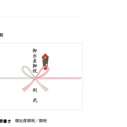
祝
御出産御祝／御祝
表書き