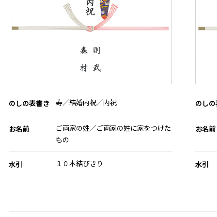
寿／結婚内祝／内祝
のしの表書き
のしの
ご両家の姓／ご両家の姓に家をつけた
お名前
お名前
もの
１０本結びきり
水引
水引