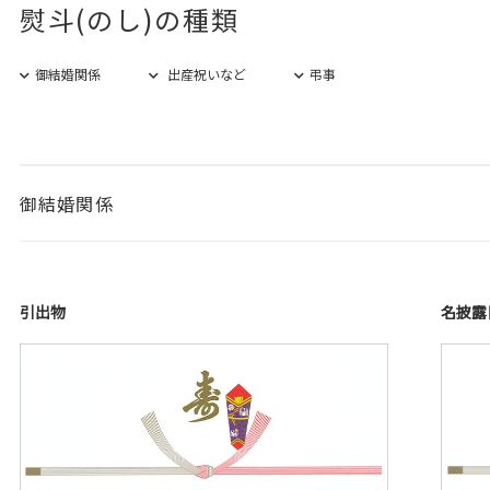
熨斗(のし)の種類
御結婚関係
出産祝いなど
弔事
御結婚関係
引出物
名披露