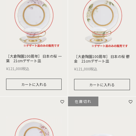
［大倉陶園100周年］ 日本の桜 一
［大倉陶園100周年］ 日本の桜 鬱
葉 21cmデザート皿
金 21cmデザート皿
¥
121,000
税込
¥
121,000
税込
カートに入れる
カートに入れる
在庫切れ