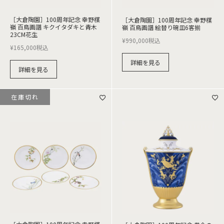
［大倉陶園］100周年記念 幸野楳
［大倉陶園］100周年記念 幸野楳
嶺 百鳥画譜 キクイタダキと青木
嶺 百鳥画譜 絵替り碗皿6客揃
23CM花生
¥
990,000
税込
¥
165,000
税込
詳細を見る
詳細を見る
在庫切れ