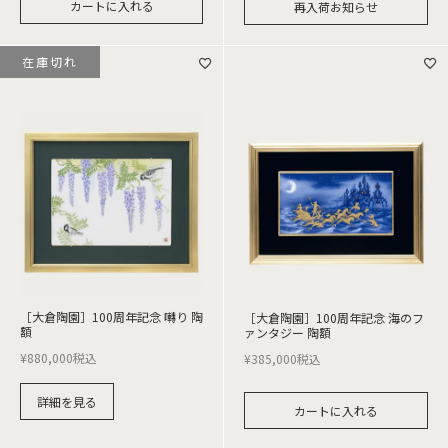
カートに入れる
再入荷お知らせ
在庫切れ
［大倉陶園］100周年記念 囀り 陶
［大倉陶園］100周年記念 海のフ
額
ァンタジー 陶額
¥
880,000
税込
¥
385,000
税込
詳細を見る
カートに入れる