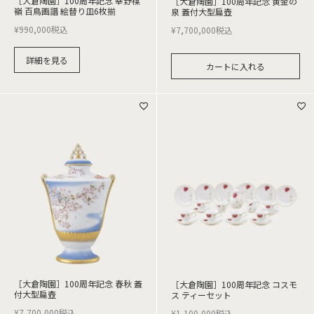
［大倉陶園］100周年記念 幸野楳
［大倉陶園］100周年記念 黄金の
嶺 百鳥画譜 絵替り皿6枚揃
泉 蓋付大型扁壺
¥
990,000
税込
¥
7,700,000
税込
詳細を見る
カートに入れる
［大倉陶園］100周年記念 春秋 蓋
［大倉陶園］100周年記念 コスモ
付大型扁壺
ス ティーセット
¥
7,700,000
税込
¥
1,100,000
税込