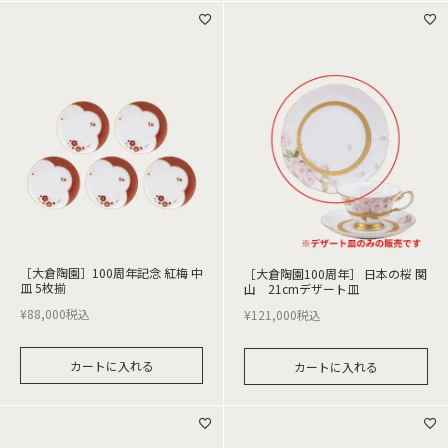
［大倉陶園］100周年記念 紅梅 中
［大倉陶園100周年］ 日本の桜 関
皿 5枚揃
山 21cmデザート皿
¥
88,000
税込
¥
121,000
税込
カートに入れる
カートに入れる