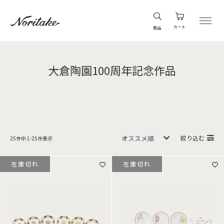
カート
商品
大倉陶園100周年記念作品
絞り込む
25
件中
1
-
25
件表示
在庫切れ
在庫切れ