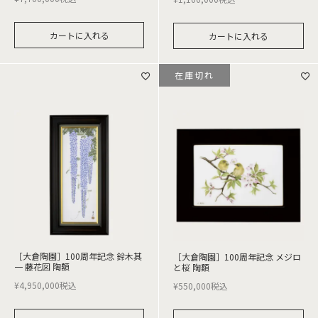
カートに入れる
カートに入れる
在庫切れ
［大倉陶園］100周年記念 鈴木其
［大倉陶園］100周年記念 メジロ
一 藤花図 陶額
と桜 陶額
¥
4,950,000
税込
¥
550,000
税込