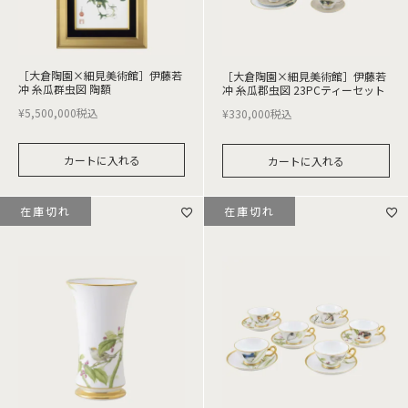
［大倉陶園×細見美術館］伊藤若
［大倉陶園×細見美術館］伊藤若
冲 糸瓜群虫図 陶額
冲 糸瓜郡虫図 23PCティーセット
¥
5,500,000
税込
¥
330,000
税込
カートに入れる
カートに入れる
在庫切れ
在庫切れ