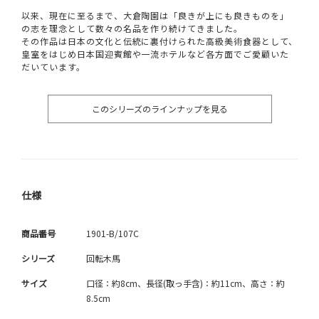
以来、現在に至るまで、大倉陶園は「良きが上にも良きものを」
の志を理念として数々の名品を作り続けてきました。
その作品は日本の文化と伝統に裏付けられた高級美術食器として、
皇室をはじめ日本国迎賓館や一流ホテルなど各方面でご愛顧いた
だいています。
このシリーズのラインナップを見る
仕様
商品番号
1901-B/107C
シリーズ
回転木馬
サイズ
口径：約8cm、長径(取っ手含)：約11cm、高さ：約
8.5cm