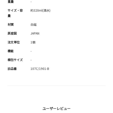
重量
-
サイズ・容
約320ml(満水)
量
材質
白磁
原産国
JAPAN
注文単位
1個
機能
-
梱包サイズ
-
旧品番
107C/1901-B
ユーザーレビュー