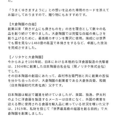
た。
「うまくゆきますように」との想いを込めた専用のカードを添えて
お届けしておりますので、贈り物にもおすすめです。
【大倉陶園の白磁】
創業以来「良きが上にも良きものを」の志を理念として数々の名
品を創り続けて参りました。大倉陶園では完璧な白磁の美しさを
創り上げるために、最高級カオリンを贅沢に使用。焼成には世界
でも類を見ない1460度の高温で本焼きをするなど、卓越した技法
を完成させました。
【ノリタケと大倉陶園】
今からおよそ100年前、日本における本格的な洋食器製造の先駆者
は、1904年に創業した日本陶器合名会社（現ノリタケ株式会社）
でした。
その日本陶器の創設にあたって、森村市左衛門翁と共に創業の苦悩
を分かち合ったのが、大倉陶園の創業者である大倉孫兵衛、和親
（日本陶器初代代表社員）父子です。
日本陶器は輸出で躍進を続けていましたが、英国、独逸、伊太利
のように洋食器を製造するメーカーは日本になく、外国の賓客を
迎える際に使用される食器を輸入品に頼っている状況を嘆いた父子
は、1919年、私財を投じて「世界最高級の磁器を創る目的」で大
倉陶園を創業しました。