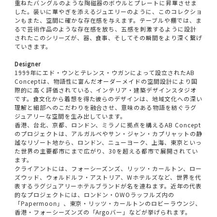
重ねたバングルのような陶磁器のボウルとプレートに昇華させま
した。装いに華やぎを添えるジュエリーのように、このコレクショ
ンもまた、空間に確かな存在感を与えます。テーブルや棚では、ま
るで芸術作品のような存在感を放ち、五感を刺激するように設計
されたこのシリーズが、器、食事、そしてその瞬間をより深く繋げ
ていきます。
Designer
1999年にエド・ウンとテレンス・ウガンによって設立されたAB
Conceptは、物語性に富んだオーダーメイドの空間設計により国
際的に高く評価されている、インテリア・建築デザインスタジオ
です。食文化から着想を得た彼らのデザインは、地域文化への深い
理解と細部へのこだわりを融合させ、意味のある物語を紡ぐラグ
ジュアリーな空間を生み出しています。
香港、台北、京都、ロンドン、ミラノに拠点を構えるAB Concept
のプロジェクトは、アルガルベやサン・ジャン・カプリャットの静
謐なリゾート地から、ロンドン、ニューヨーク、上海、東京といっ
た世界の主要都市にまで広がり、30を超える都市で展開されてい
ます。
クライアントには、フォーシーズンズ、リッツ・カールトン、ロー
ズウッド、ウォルドルフ・アストリア、Wホテルズなど、世界を代
表するラグジュアリーホテルブランドが名を連ねます。近年の代表
的なプロジェクトには、ロンドン・OWOラッフルズ内の
「Papermoon」、東京・リッツ・カールトンのロビーラウンジ、
香港・フォーシーズンズの「Argoバー」などが挙げられます。