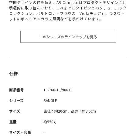
空間デザインの枠を超え、AB Conceptはプロダクトデザインにも
積極的に取り組んでおり、これまでにタイピンとのクチュールラグ
コレクション、ポルトロナ・フラウの「Violaチェア」、ラスヴィ
ットのボヘミアンガラス照明などを手がけています。
このシリーズのラインナップを見る
仕様
商品番号
10-768-1L/98810
シリーズ
BANGLE
サイズ
直径：約20cm、高さ：約3.5cm
重量
約550g
サイズ・容量
-