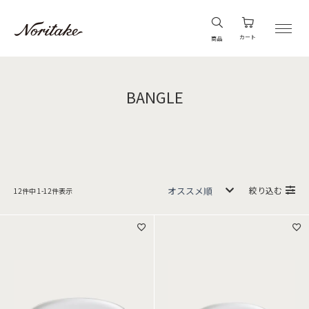
カート
商品
BANGLE
絞り込む
12
件中
1
-
12
件表示