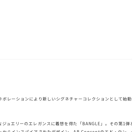
レーションにより新しいシグネチャーコレクションとして始動した｢No
ジュエリーのエレガンスに着想を得た「BANGLE」。その第1弾と
からインスパイアされたデザイン。AB Conceptのエド・ウン