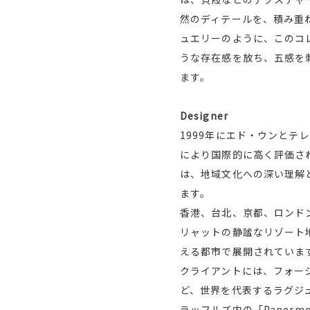
然のディテールを、積み重
ュエリーのように、このコ
うな存在感を放ち、五感を
ます。
Designer
1999年にエド・ウンとテ
により国際的に高く評価さ
は、地域文化への深い理解
ます。
香港、台北、京都、ロンドン
リャットの静謐なリゾート
える都市で展開されていま
クライアントには、フォー
ど、世界を代表するラグジ
ラッフルズ内の「Paper