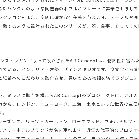
ねたバングルのような陶磁器のボウルとプレートに昇華させました
レクションもまた、空間に確かな存在感を与えます。テーブルや棚
刺激するように設計されたこのシリーズが、器、食事、そしてその
レンス・ウガンによって設立されたAB Conceptは、物語性に富
れている、インテリア・建築デザインスタジオです。食文化から着
と細部へのこだわりを融合させ、意味のある物語を紡ぐラグジュア
、ミラノに拠点を構えるAB Conceptのプロジェクトは、アル
地から、ロンドン、ニューヨーク、上海、東京といった世界の主要
す。
シーズンズ、リッツ・カールトン、ローズウッド、ウォルドルフ・
ュアリーホテルブランドが名を連ねます。近年の代表的なプロジェ
moon」、東京・リッツ・カールトンのロビーラウンジ、香港・フォ