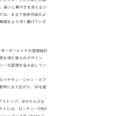
。装いに華やぎを添えるジ
では、まるで芸術作品のよ
瞬間をより深く繋げていき
んだオーダーメイドの空間設計
想を得た彼らのデザイン
リーな空間を生み出してい
ガルベやサン・ジャン・カプ
都市にまで広がり、30を超
アストリア、Wホテルズな
クトには、ロンドン・OWO
ーシーズンズの「Argoバ