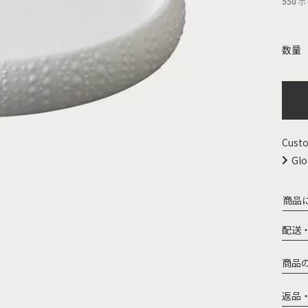
550
ポ
Custo
Glo
商品
配送
商品
返品