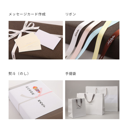
メッセージカード作成
リボン
熨斗（のし）
手提袋