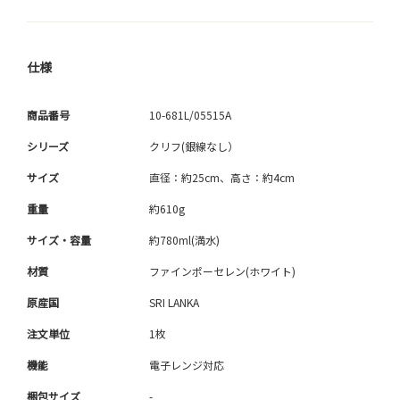
仕様
商品番号
10-681L/05515A
シリーズ
クリフ(銀線なし）
サイズ
直径：約25cm、高さ：約4cm
重量
約610g
サイズ・容量
約780ml(満水)
材質
ファインポーセレン(ホワイト)
原産国
SRI LANKA
注文単位
1枚
機能
電子レンジ対応
梱包サイズ
-