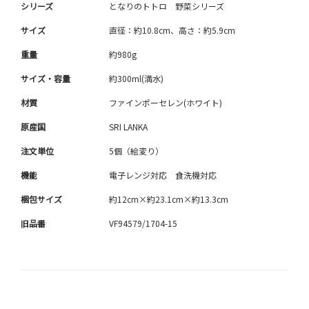
シリーズ
となりのトトロ 野菜シリーズ
サイズ
直径：約10.8cm、高さ：約5.9cm
重量
約980g
サイズ・容量
約300ml(満水)
材質
ファインポーセレン(ホワイト)
原産国
SRI LANKA
注文単位
5個（絵変り）
機能
電子レンジ対応 食洗機対応
梱包サイズ
約12cm×約23.1cm×約13.3cm
旧品番
VF94579/1704-15