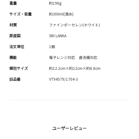
重量
約196g
サイズ・容量
約300ml(満水)
材質
ファインポーセレン(ホワイト)
原産国
SRI LANKA
注文単位
1個
機能
電子レンジ対応 食洗機対応
梱包サイズ
約12.2cm×約12cm×約6.8cm
旧品番
VT94579/1704-3
ユーザーレビュー