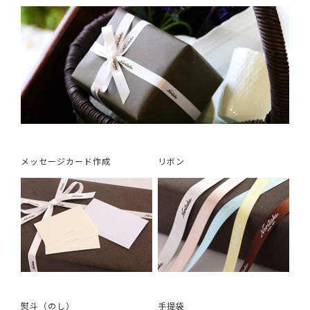
メッセージカード作成
リボン
熨斗（のし）
手提袋