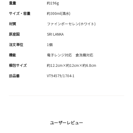
重量
約196g
サイズ・容量
約300ml(満水)
材質
ファインポーセレン(ホワイト)
原産国
SRI LANKA
注文単位
1個
機能
電子レンジ対応 食洗機対応
梱包サイズ
約12.2cm×約12cm×約6.8cm
旧品番
VT94579/1704-1
ユーザーレビュー