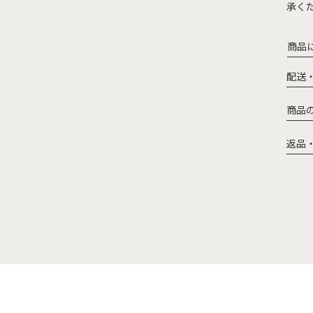
承く
商品
配送
商品
返品