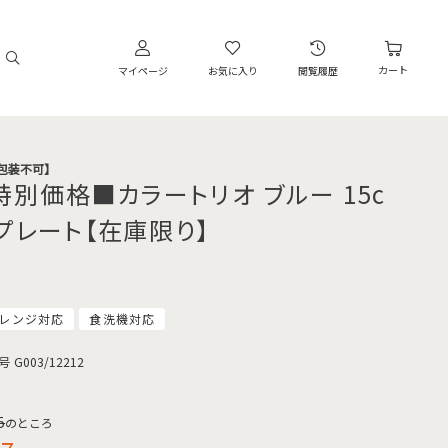
カート
マイページ
お気に入り
閲覧履歴
・包装不可】
特別価格■カラートリオ ブルー 15c
プレート【在庫限り】
レンジ対応
食洗機対応
号
G003/12212
5
のところ