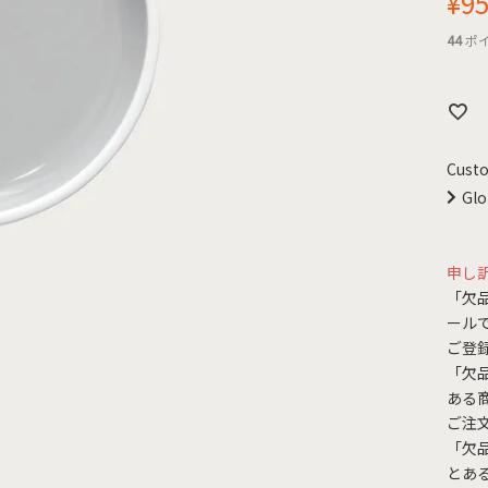
¥
9
44
ポ
Custo
Glo
申し
「欠
ール
ご登
「欠
ある
ご注
「欠
とあ