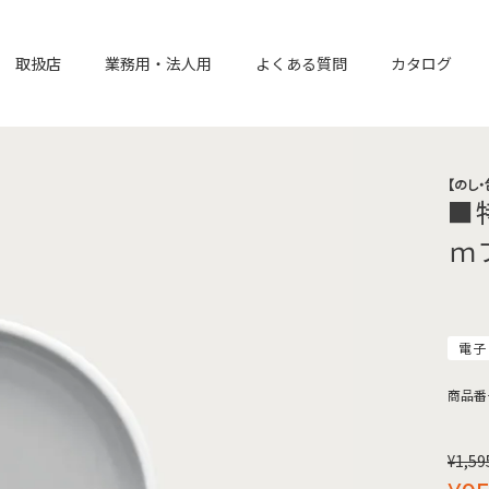
取扱店
業務用・法人用
よくある質問
カタログ
【のし
■
ｍ
電子
商品番
¥
1,59