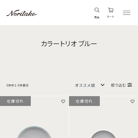
カート
商品
カラートリオ ブルー
絞り込む
3
件中
1
-
3
件表示
在庫切れ
在庫切れ