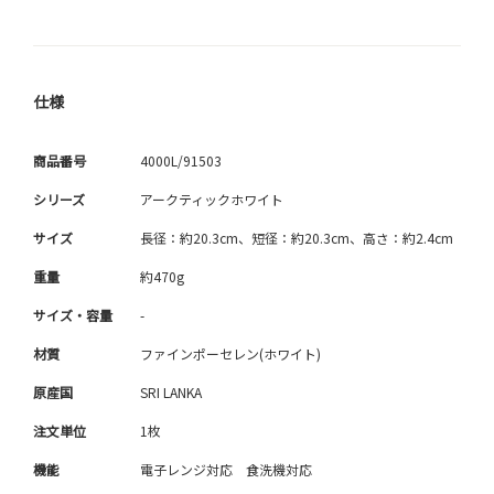
仕様
商品番号
4000L/91503
シリーズ
アークティックホワイト
サイズ
長径：約20.3cm、短径：約20.3cm、高さ：約2.4cm
重量
約470g
サイズ・容量
-
材質
ファインポーセレン(ホワイト)
原産国
SRI LANKA
注文単位
1枚
機能
電子レンジ対応 食洗機対応