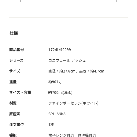
仕様
商品番号
1724L/90099
シリーズ
コニフェール アッシュ
サイズ
直径：約27.8cm、高さ：約4.7cm
重量
約901g
サイズ・容量
約700ml(満水)
材質
ファインポーセレン(ホワイト)
原産国
SRI LANKA
注文単位
1枚
機能
電子レンジ対応 食洗機対応