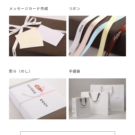
メッセージカード作成
リボン
熨斗（のし）
手提袋