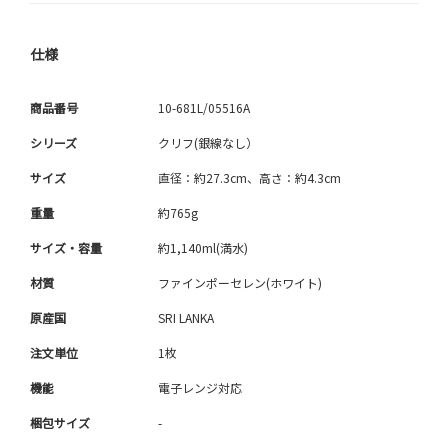
仕様
商品番号
10-681L/05516A
シリーズ
クリフ(銀線なし）
サイズ
直径：約27.3cm、高さ：約4.3cm
重量
約765g
サイズ・容量
約1,140ml(満水)
材質
ファインポーセレン(ホワイト)
原産国
SRI LANKA
注文単位
1枚
機能
電子レンジ対応
梱包サイズ
-