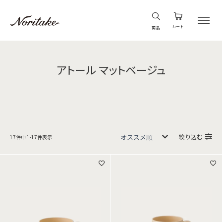
カート
商品
アトール マットベージュ
絞り込む
17
件中
1
-
17
件表示