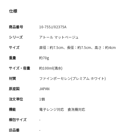
仕様
商品番号
10-755J/02375A
シリーズ
アトール マットベージュ
サイズ
直径：約7.5cm、長径：約7.5cm、高さ：約4cm
重量
約70g
サイズ・容量
約100ml(満水)
材質
ファインポーセレン(プレミアム ホワイト)
原産国
JAPAN
注文単位
1個
機能
電子レンジ対応 食洗機対応
梱包サイズ
-
旧品番
-