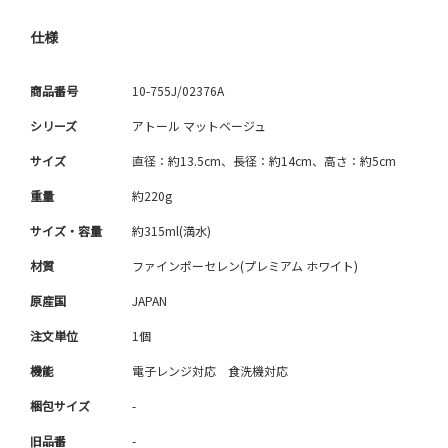
仕様
商品番号
10-755J/02376A
シリーズ
アトール マットベージュ
サイズ
直径：約13.5cm、長径：約14cm、高さ：約5cm
重量
約220g
サイズ・容量
約315ml(満水)
材質
ファインポーセレン(プレミアム ホワイト)
原産国
JAPAN
注文単位
1個
機能
電子レンジ対応 食洗機対応
梱包サイズ
-
旧品番
-