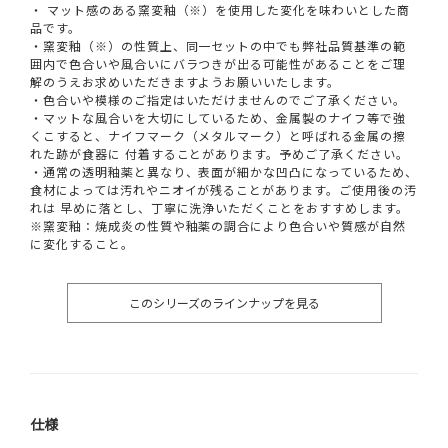
・ マット感のある窯変釉（※）を使用した変化を味わいとした商
品です。
・窯変釉（※）の性質上、同一セットの中でも弊社品質基準の範
囲内で色合いや風合いにバラつきが出る可能性があることをご理
解のうえお求めいただきますようお願いいたします。
・色合いや模様のご指定はいただけませんのでご了承ください。
・マットな風合いを大切にしているため、金属製のナイフ等で強
くこすると、ナイフマーク（メタルマーク）と呼ばれる金属の擦
れた跡が食器に 付着することがあります。予めご了承ください。
・通常の透明釉薬と異なり、表面が細かな凹凸になっているため、
食材によっては汚れやニオイが残ることがあります。ご使用後の汚
れは 早めに落とし、丁寧に洗浄いただくことをおすすめします。
※窯変釉：焼成炎の性質や釉薬の調合により色合いや質感が自然
に変化すること。
このシリーズのラインナップを見る
仕様