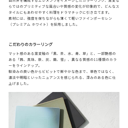
自然界を構成するエレメンツをイメージしたカラーリング、窯変な
らではのプリミティブな風合いや質感の変化が印象的で、どんなス
タイルにもあわせやすく料理をドラマチックに引き立てます。
素材には、強度を保ちながらも薄くて軽いファインポーセレン
（プレミアム ホワイト）を採用しました。
こだわりのカラーリング
マット感のある窯変釉の「黒、茶、水、青、草」と、一部艶感の
ある「茜、真珠、鉄、灰、繭、雪」、異なる質感の11種類のカラ
ーをラインナップ。
馴染みの良い色からビビットで鮮やかな色まで、単色ではなく、
濃淡や明暗といったニュアンスを感じられる、深みのある色に仕
上げました。