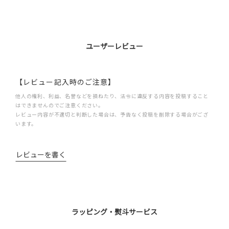
ユーザーレビュー
【レビュー記入時のご注意】
他人の権利、利益、名誉などを損ねたり、法令に違反する内容を投稿すること
はできませんのでご注意ください。
レビュー内容が不適切と判断した場合は、予告なく投稿を削除する場合がござ
います。
レビューを書く
ラッピング・熨斗サービス