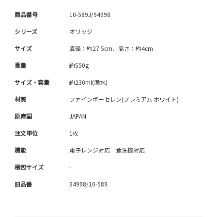
商品番号
10-589J/94998
シリーズ
オリッジ
サイズ
直径：約27.5cm、高さ：約4cm
重量
約550g
サイズ・容量
約230ml(満水)
材質
ファインポーセレン(プレミアム ホワイト)
原産国
JAPAN
注文単位
1枚
機能
電子レンジ対応 食洗機対応
梱包サイズ
-
旧品番
94998/10-589