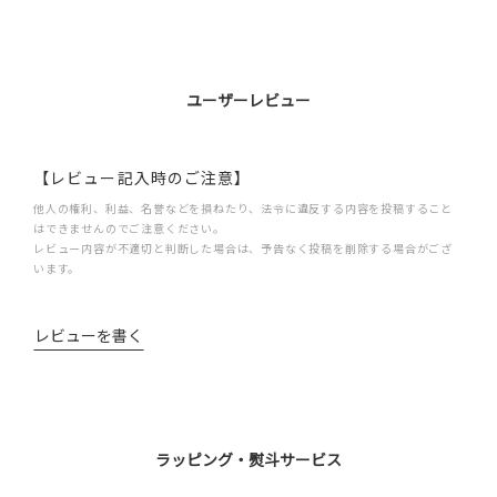
ユーザーレビュー
【レビュー記入時のご注意】
他人の権利、利益、名誉などを損ねたり、法令に違反する内容を投稿すること
はできませんのでご注意ください。
レビュー内容が不適切と判断した場合は、予告なく投稿を削除する場合がござ
います。
レビューを書く
ラッピング・熨斗サービス