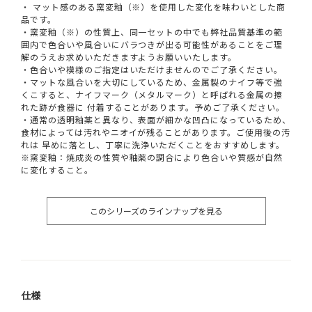
・ マット感のある窯変釉（※）を使用した変化を味わいとした商
品です。
・窯変釉（※）の性質上、同一セットの中でも弊社品質基準の範
囲内で色合いや風合いにバラつきが出る可能性があることをご理
解のうえお求めいただきますようお願いいたします。
・色合いや模様のご指定はいただけませんのでご了承ください。
・マットな風合いを大切にしているため、金属製のナイフ等で強
くこすると、ナイフマーク（メタルマーク）と呼ばれる金属の擦
れた跡が食器に 付着することがあります。予めご了承ください。
・通常の透明釉薬と異なり、表面が細かな凹凸になっているため、
食材によっては汚れやニオイが残ることがあります。ご使用後の汚
れは 早めに落とし、丁寧に洗浄いただくことをおすすめします。
※窯変釉：焼成炎の性質や釉薬の調合により色合いや質感が自然
に変化すること。
このシリーズのラインナップを見る
仕様