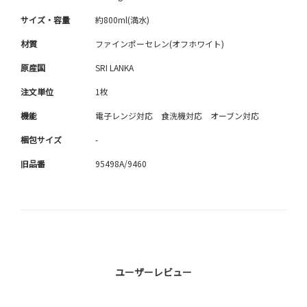
サイズ・容量
約800ml(満水)
材質
ファインポーセレン(オフホワイト)
原産国
SRI LANKA
注文単位
1枚
機能
電子レンジ対応 食洗機対応 オーブン対応
梱包サイズ
-
旧品番
95498A/9460
ユーザーレビュー