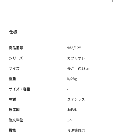
仕様
商品番号
96A/12Y
シリーズ
カブリオレ
サイズ
長さ：約13cm
重量
約28g
サイズ・容量
-
材質
ステンレス
原産国
JAPAN
注文単位
1本
機能
食洗機対応