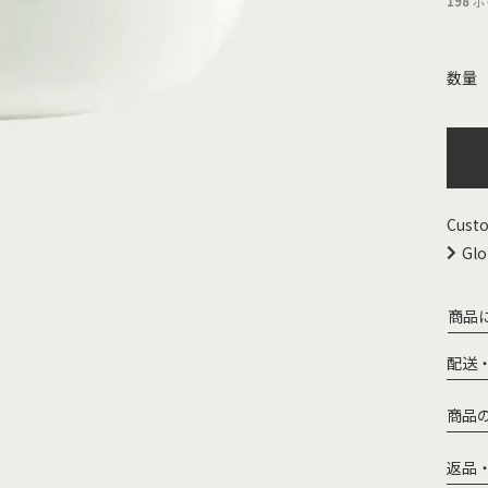
198
ポ
Custo
Glo
商品
配送
商品
返品