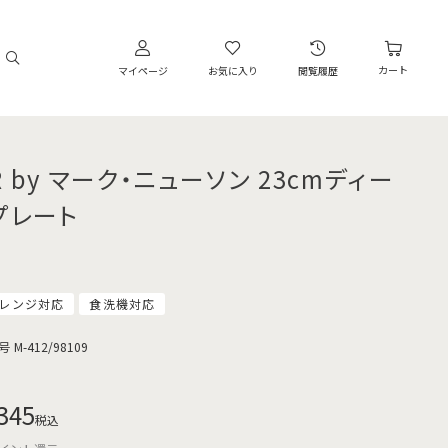
カート
マイページ
お気に入り
閲覧履歴
R by マーク・ニューソン 23cmディー
プレート
レンジ対応
食洗機対応
号
M-412/98109
345
税込