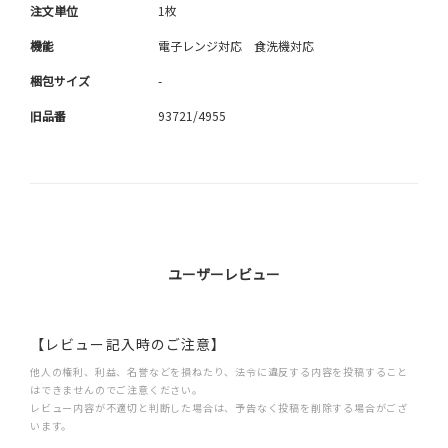
注文単位
1枚
機能
電子レンジ対応 食洗機対応
梱包サイズ
-
旧品番
93721/4955
ユーザーレビュー
【レビュー記入時のご注意】
他人の権利、利益、名誉などを損ねたり、法令に違反する内容を投稿すること
はできませんのでご注意ください。
レビュー内容が不適切と判断した場合は、予告なく投稿を削除する場合がござ
います。