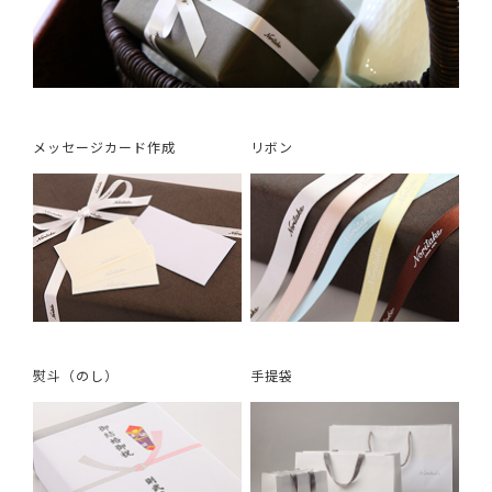
メッセージカード作成
リボン
熨斗（のし）
手提袋