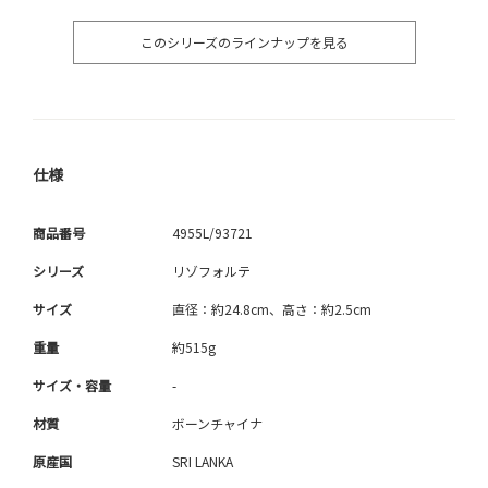
このシリーズのラインナップを見る
仕様
商品番号
4955L/93721
シリーズ
リゾフォルテ
サイズ
直径：約24.8cm、高さ：約2.5cm
重量
約515g
サイズ・容量
-
材質
ボーンチャイナ
原産国
SRI LANKA