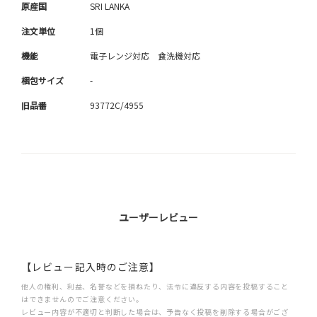
原産国
SRI LANKA
注文単位
1個
機能
電子レンジ対応 食洗機対応
梱包サイズ
-
旧品番
93772C/4955
ユーザーレビュー
【レビュー記入時のご注意】
他人の権利、利益、名誉などを損ねたり、法令に違反する内容を投稿すること
はできませんのでご注意ください。
レビュー内容が不適切と判断した場合は、予告なく投稿を削除する場合がござ