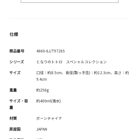
仕様
商品番号
4660-6J/T97265
シリーズ
となりのトトロ スペシャルコレクション
サイズ
口径：約8.5cm、長径(取っ手含)：約12.3cm、高さ：約
9.4cm
重量
約256g
サイズ・容
約400ml(満水)
量
材質
ボーンチャイナ
原産国
JAPAN