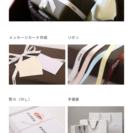
メッセージカード作成
リボン
熨斗（のし）
手提袋