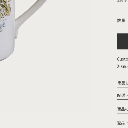
250
ポ
Custo
Glo
商品
配送
商品
返品