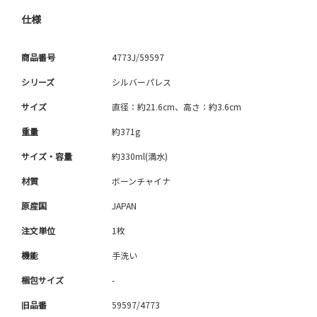
仕様
商品番号
4773J/59597
シリーズ
シルバーパレス
サイズ
直径：約21.6cm、高さ：約3.6cm
重量
約371g
サイズ・容量
約330ml(満水)
材質
ボーンチャイナ
原産国
JAPAN
注文単位
1枚
機能
手洗い
梱包サイズ
-
旧品番
59597/4773