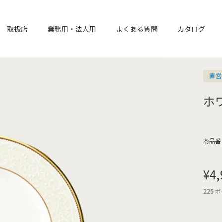
取扱店
業務用・法人用
よくある質問
カタログ
直
ホ
商品番
¥
4,
225
ポ