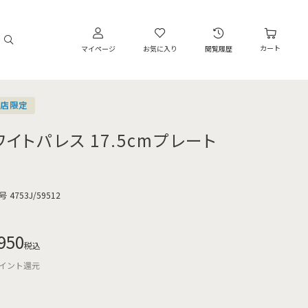
カート
マイページ
お気に入り
閲覧履歴
営店限定
ワイトパレス 17.5cmプレート
号
4753J/59512
950
税込
イント還元