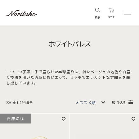
カート
商品
ホワイトパレス
一つ一つ丁寧に手で盛られた半球盛りは、淡いベージュの地色や白盛
り技法を用いた唐草とあいまって、リッチでエレガントな雰囲気を醸
し出しています。
絞り込む
22
件中
1
-
22
件表示
在庫切れ