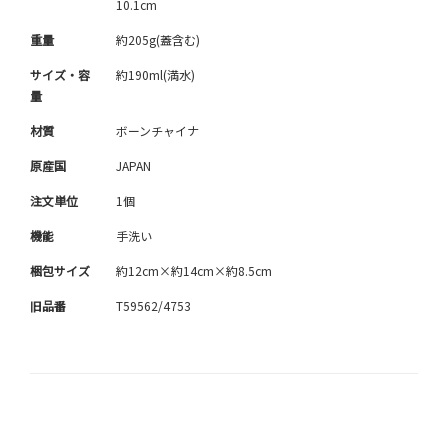
10.1cm
重量
約205g(蓋含む)
サイズ・容
約190ml(満水)
量
材質
ボーンチャイナ
原産国
JAPAN
注文単位
1個
機能
手洗い
梱包サイズ
約12cm×約14cm×約8.5cm
旧品番
T59562/4753