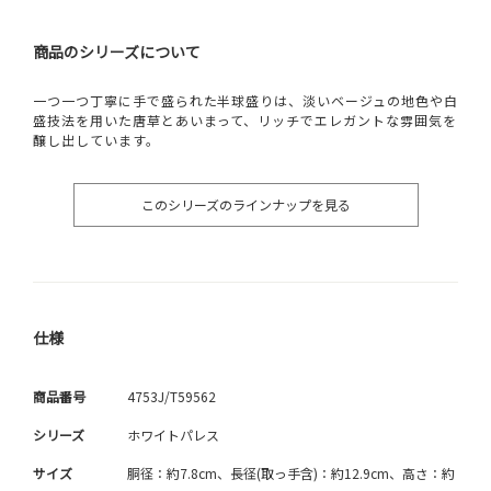
商品のシリーズについて
一つ一つ丁寧に手で盛られた半球盛りは、淡いベージュの地色や白
盛技法を用いた唐草とあいまって、リッチでエレガントな雰囲気を
醸し出しています。
このシリーズのラインナップを見る
仕様
商品番号
4753J/T59562
シリーズ
ホワイトパレス
サイズ
胴径：約7.8cm、長径(取っ手含)：約12.9cm、高さ：約