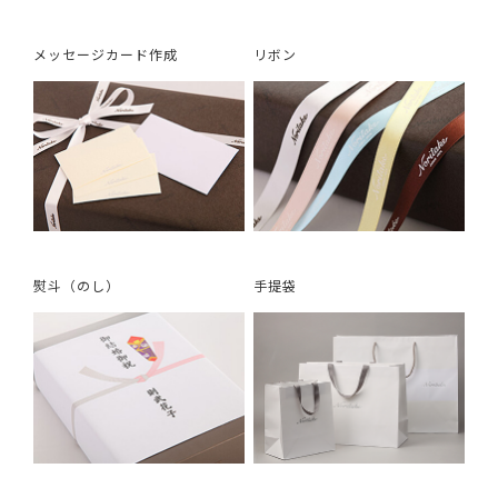
メッセージカード作成
リボン
熨斗（のし）
手提袋