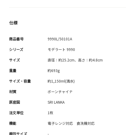
仕様
商品番号
9990L/50101A
シリーズ
モデラート 9990
サイズ
直径：約25.2cm、高さ：約4.8cm
重量
約693g
サイズ・容量
約1,150ml(満水)
材質
ボーンチャイナ
原産国
SRI LANKA
注文単位
1枚
機能
電子レンジ対応 食洗機対応
梱包サイズ
-