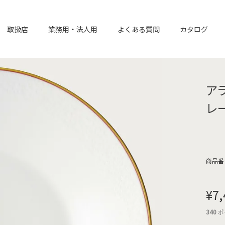
取扱店
業務用・法人用
よくある質問
カタログ
アラ
レ
商品番
¥
7,
340
ポ