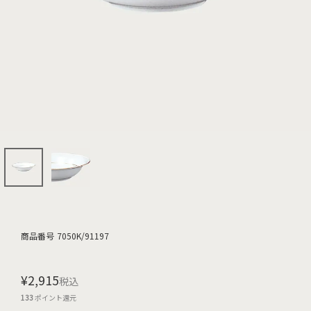
商品番号
7050K/91197
¥
2,915
税込
133
ポイント還元