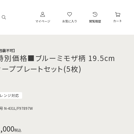
カート
マイページ
お気に入り
閲覧履歴
・包装不可】
特別価格■ブルーミモザ柄 19.5cm
ィーププレートセット(5枚)
レンジ対応
号
N-431L/F97897W
,000
税込