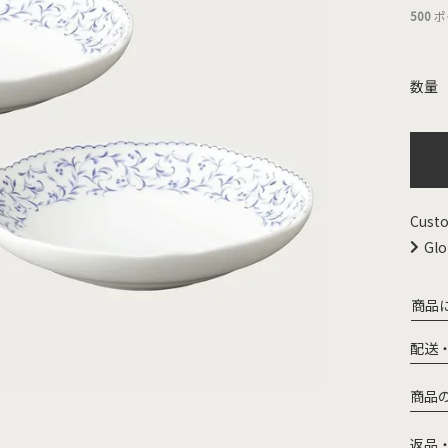
500
ポ
Custo
Glo
商品
配送
商品
返品