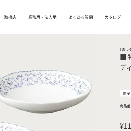
取扱店
業務用・法人用
よくある質問
カタログ
【のし
■
デ
電子
商品番
¥
11