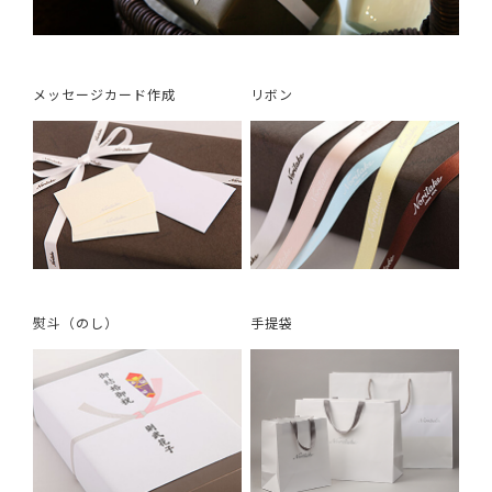
メッセージカード作成
リボン
熨斗（のし）
手提袋