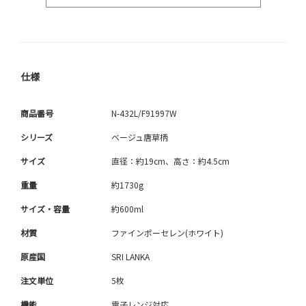
仕様
商品番号
N-432L/F91997W
シリーズ
ベージュ唐草柄
サイズ
直径：約19cm、高さ：約4.5cm
重量
約1730g
サイズ・容量
約600ml
材質
ファインポーセレン(ホワイト)
原産国
SRI LANKA
注文単位
5枚
機能
電子レンジ対応