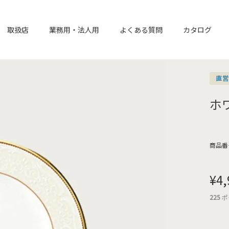
取扱店
業務用・法人用
よくある質問
カタログ
直
ホ
商品番
¥
4,
225
ポ