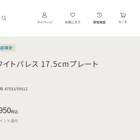
カート
マイページ
お気に入り
閲覧履歴
営店限定
ワイトパレス 17.5cmプレート
号
4753J/59512
950
税込
イント還元