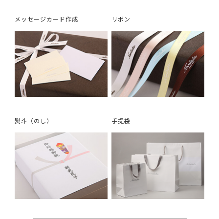
メッセージカード作成
リボン
熨斗（のし）
手提袋