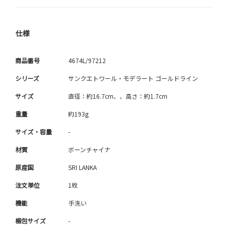
仕様
商品番号
4674L/97212
シリーズ
サンクエトワール・モデラート ゴールドライン
サイズ
直径：約16.7cm、、高さ：約1.7cm
重量
約193g
サイズ・容量
-
材質
ボーンチャイナ
原産国
SRI LANKA
注文単位
1枚
機能
手洗い
梱包サイズ
-