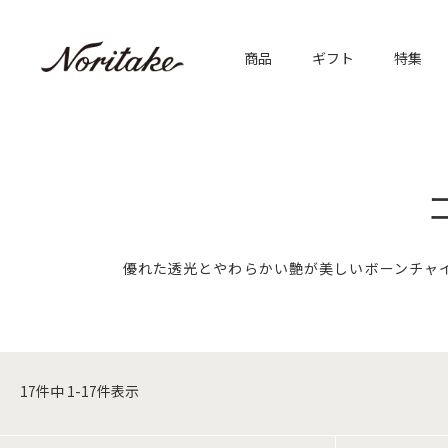
商品
ギフト
特集
優れた透光とやわらかい艶が美しいボーンチャ
17
件中
1
-
17
件表示