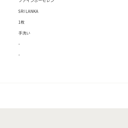
ファインポーセレン
SRI LANKA
1枚
手洗い
-
-