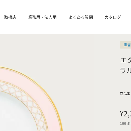
取扱店
業務用・法人用
よくある質問
カタログ
直
エ
ラル
商品番
¥
2,
100
ポ