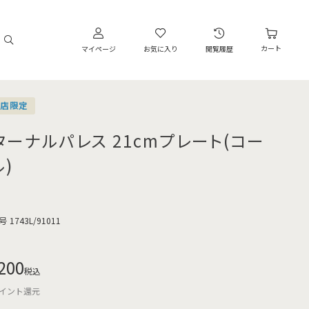
カート
マイページ
お気に入り
閲覧履歴
営店限定
ターナルパレス 21cmプレート(コー
)
号
1743L/91011
200
税込
イント還元