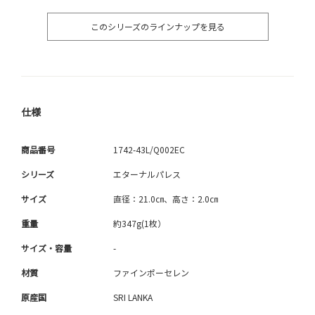
このシリーズのラインナップを見る
仕様
商品番号
1742-43L/Q002EC
シリーズ
エターナルパレス
サイズ
直径：21.0㎝、高さ：2.0㎝
重量
約347g(1枚）
サイズ・容量
-
材質
ファインポーセレン
原産国
SRI LANKA