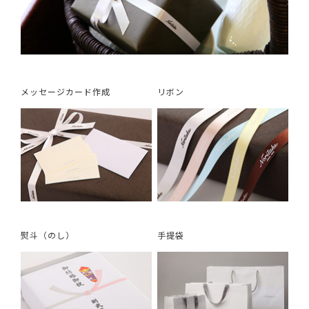
メッセージカード作成
リボン
熨斗（のし）
手提袋