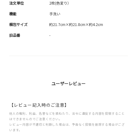
注文単位
2枚(色変り）
機能
手洗い
梱包サイズ
約21.7cm×約21.8cm×約4.2cm
旧品番
-
ユーザーレビュー
【レビュー記入時のご注意】
他人の権利、利益、名誉などを損ねたり、法令に違反する内容を投稿すること
はできませんのでご注意ください。
レビュー内容が不適切と判断した場合は、予告なく投稿を削除する場合がござ
います。