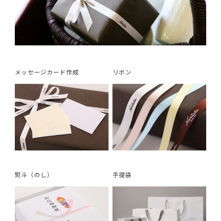
メッセージカード作成
リボン
熨斗（のし）
手提袋