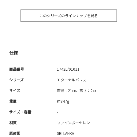
このシリーズのラインナップを見る
仕様
商品番号
1742L/91011
シリーズ
エターナルパレス
サイズ
直径：21㎝、高さ：2㎝
重量
約347g
サイズ・容量
-
材質
ファインポーセレン
原産国
SRI LANKA