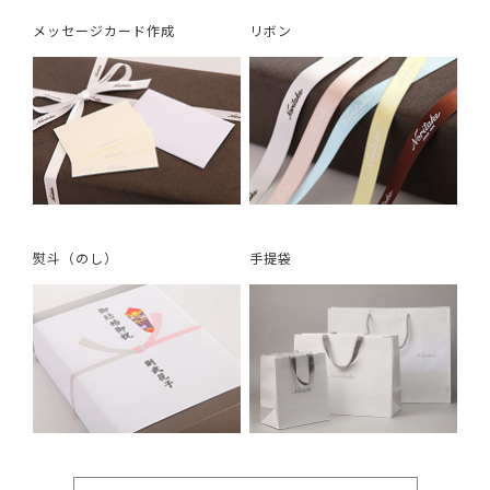
メッセージカード作成
リボン
熨斗（のし）
手提袋